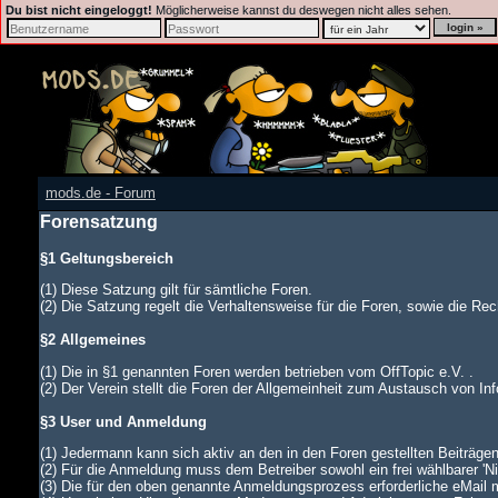
Du bist nicht eingeloggt!
Möglicherweise kannst du deswegen nicht alles sehen.
mods.de - Forum
Forensatzung
§1 Geltungsbereich
(1) Diese Satzung gilt für sämtliche Foren.
(2) Die Satzung regelt die Verhaltensweise für die Foren, sowie die Rech
§2 Allgemeines
(1) Die in §1 genannten Foren werden betrieben vom OffTopic e.V. .
(2) Der Verein stellt die Foren der Allgemeinheit zum Austausch von In
§3 User und Anmeldung
(1) Jedermann kann sich aktiv an den in den Foren gestellten Beiträgen
(2) Für die Anmeldung muss dem Betreiber sowohl ein frei wählbarer '
(3) Die für den oben genannte Anmeldungsprozess erforderliche eMail 