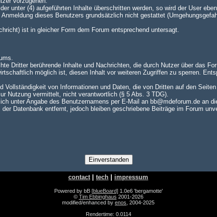
utzer vorzugehen.
er unter (4) aufgeführten Inhalte überschritten werden, so wird der User e
te Anmeldung dieses Benutzers grundsätzlich nicht gestattet (Umgehungsgefah
achricht) ist in gleicher Form dem Forum entsprechend untersagt.
rums.
hte Dritter berührende Inhalte und Nachrichten, die durch Nutzer über das For
rtschaftlich möglich ist, diesen Inhalt vor weiteren Zugriffen zu sperren. En
nd Vollständigkeit von Informationen und Daten, die von Dritten auf den Seite
zur Nutzung vermittelt, nicht verantwortlich (§ 5 Abs. 3 TDG).
ch unter Angabe des Benutzernamens per E-Mail an bb@mdeforum.de an die A
er Datenbank entfernt, jedoch bleiben geschriebene Beiträge im Forum unver
contact
|
tech
|
impressum
Powered by bB
[blueBoard]
1.0e6 'bergamotte'
©
Tim Ebbinghaus
2001-2026
modified/enhanced by
enos
, 2004-2025
Rendertime: 0.0114