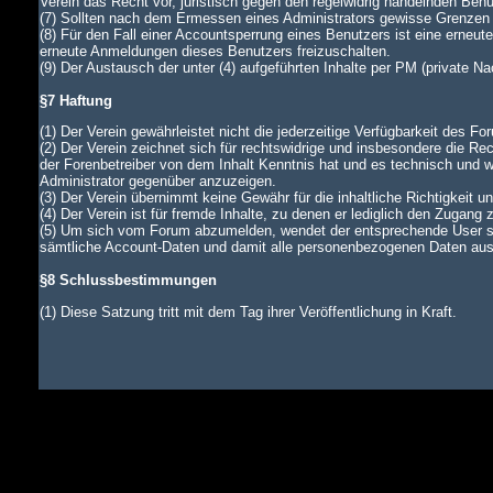
Verein das Recht vor, juristisch gegen den regelwidrig handelnden Ben
(7) Sollten nach dem Ermessen eines Administrators gewisse Grenzen d
(8) Für den Fall einer Accountsperrung eines Benutzers ist eine erneu
erneute Anmeldungen dieses Benutzers freizuschalten.
(9) Der Austausch der unter (4) aufgeführten Inhalte per PM (private N
§7 Haftung
(1) Der Verein gewährleistet nicht die jederzeitige Verfügbarkeit des Fo
(2) Der Verein zeichnet sich für rechtswidrige und insbesondere die Rec
der Forenbetreiber von dem Inhalt Kenntnis hat und es technisch und wi
Administrator gegenüber anzuzeigen.
(3) Der Verein übernimmt keine Gewähr für die inhaltliche Richtigkeit u
(4) Der Verein ist für fremde Inhalte, zu denen er lediglich den Zugang 
(5) Um sich vom Forum abzumelden, wendet der entsprechende User si
sämtliche Account-Daten und damit alle personenbezogenen Daten aus d
§8 Schlussbestimmungen
(1) Diese Satzung tritt mit dem Tag ihrer Veröffentlichung in Kraft.