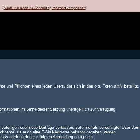
(
Noch kein mods.de-Account?
/
Passwort vergessen?
)
te und Pflichten eines jeden Users, der sich in den o.g. Foren aktiv beteiligt.
formationen im Sinne dieser Satzung unentgeltlich zur Verfügung.
 beteiligen oder neue Beiträge verfassen, sofern er als berechtigter User de
Nickname' als auch eine E-Mail-Adresse bekannt gegeben werden.
muss auch nach der erfolgten Anmeldung gültig sein.