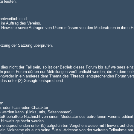
u leisten.
antwortlich sind.
 im Auftrag des Vereins.
n. Hinweise sowie Anfragen von Usern müssen von den Moderatoren in ihren E
setzung der Satzung überprüfen.
es nicht der Fall sein, so ist der Betrieb dieses Forum bis auf weiteres einz
 jedem Forum dürfen nur Mitteilungen veröffentlicht werden, die zu dem en
 entweder in ein anderes dem Thema des 'Threads' entsprechenden Forum ve
lt das unter (2) Gesagte entsprechend.
en
n, oder Hassreden Charakter
n werden kann. (Links, urls, Seitennamen)
oß behaftete Nachricht von einem Moderator des betroffenen Forums editiert 
 Hinweis gelöscht werden.
 der entsprechenden unter (5) aufgeführten Vorgehensweise mit Hinweis auf dies
 sein Nickname als auch seine E-Mail-Adresse von der weiteren Teilnahme am