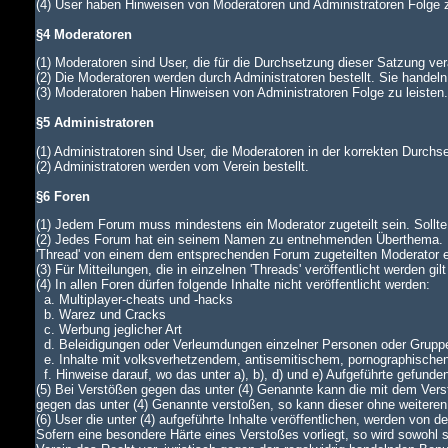
(4) User haben Hinweisen von Moderatoren und Administratoren Folge z
§4 Moderatoren
(1) Moderatoren sind User, die für die Durchsetzung dieser Satzung ver
(2) Die Moderatoren werden durch Administratoren bestellt. Sie handeln
(3) Moderatoren haben Hinweisen von Administratoren Folge zu leiste
§5 Administratoren
(1) Administratoren sind User, die Moderatoren in der korrekten Durch
(2) Administratoren werden vom Verein bestellt.
§6 Foren
(1) Jedem Forum muss mindestens ein Moderator zugeteilt sein. Sollte di
(2) Jedes Forum hat ein seinem Namen zu entnehmenden Überthema. In
'Thread' von einem dem entsprechenden Forum zugeteilten Moderator
(3) Für Mitteilungen, die in einzelnen 'Threads' veröffentlicht werden gi
(4) In allen Foren dürfen folgende Inhalte nicht veröffentlicht werden:
a. Multiplayer-cheats und -hacks
b. Warez und Cracks
c. Werbung jeglicher Art
d. Beleidigungen oder Verleumdungen einzelner Personen oder Grupp
e. Inhalte mit volksverhetzendem, antisemitischem, pornographische
f. Hinweise darauf, wo das unter a), b), d) und e) Aufgeführte gefunde
(5) Bei Verstößen gegen das unter (4) Genannte kann die mit dem Verst
gegen das unter (4) Genannte verstoßen, so kann dieser ohne weiteren
(6) User die unter (4) aufgeführte Inhalte veröffentlichen, werden von
Sofern eine besondere Härte eines Verstoßes vorliegt, so wird sowohl