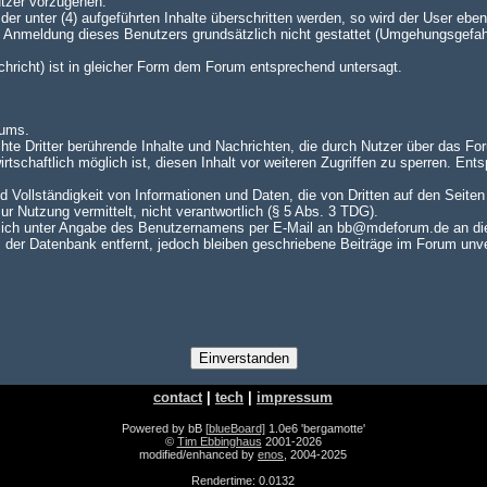
utzer vorzugehen.
er unter (4) aufgeführten Inhalte überschritten werden, so wird der User e
te Anmeldung dieses Benutzers grundsätzlich nicht gestattet (Umgehungsgefah
achricht) ist in gleicher Form dem Forum entsprechend untersagt.
rums.
hte Dritter berührende Inhalte und Nachrichten, die durch Nutzer über das For
rtschaftlich möglich ist, diesen Inhalt vor weiteren Zugriffen zu sperren. En
nd Vollständigkeit von Informationen und Daten, die von Dritten auf den Seite
zur Nutzung vermittelt, nicht verantwortlich (§ 5 Abs. 3 TDG).
ch unter Angabe des Benutzernamens per E-Mail an bb@mdeforum.de an die A
er Datenbank entfernt, jedoch bleiben geschriebene Beiträge im Forum unver
contact
|
tech
|
impressum
Powered by bB
[blueBoard]
1.0e6 'bergamotte'
©
Tim Ebbinghaus
2001-2026
modified/enhanced by
enos
, 2004-2025
Rendertime: 0.0132