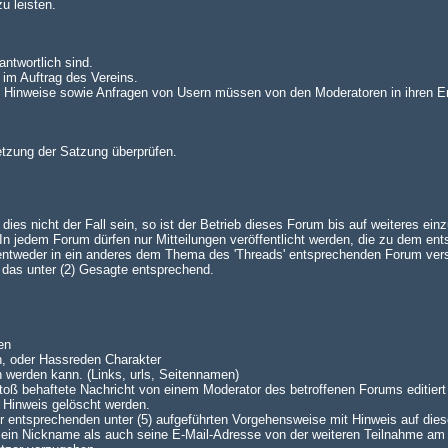
u leisten.
antwortlich sind.
 im Auftrag des Vereins.
n. Hinweise sowie Anfragen von Usern müssen von den Moderatoren in ihren E
setzung der Satzung überprüfen.
es nicht der Fall sein, so ist der Betrieb dieses Forum bis auf weiteres einz
 jedem Forum dürfen nur Mitteilungen veröffentlicht werden, die zu dem en
 entweder in ein anderes dem Thema des 'Threads' entsprechenden Forum ve
lt das unter (2) Gesagte entsprechend.
en
n, oder Hassreden Charakter
n werden kann. (Links, urls, Seitennamen)
oß behaftete Nachricht von einem Moderator des betroffenen Forums editiert 
 Hinweis gelöscht werden.
 der entsprechenden unter (5) aufgeführten Vorgehensweise mit Hinweis auf dies
 sein Nickname als auch seine E-Mail-Adresse von der weiteren Teilnahme am