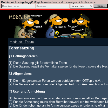
Du bist nicht eingeloggt!
Möglicherweise kannst du deswegen nicht alles sehen.
mods.de - Forum
Forensatzung
§1 Geltungsbereich
(1) Diese Satzung gilt für sämtliche Foren.
(2) Die Satzung regelt die Verhaltensweise für die Foren, sowie die Rech
§2 Allgemeines
(1) Die in §1 genannten Foren werden betrieben vom OffTopic e.V. .
(2) Der Verein stellt die Foren der Allgemeinheit zum Austausch von In
§3 User und Anmeldung
(1) Jedermann kann sich aktiv an den in den Foren gestellten Beiträgen
(2) Für die Anmeldung muss dem Betreiber sowohl ein frei wählbarer '
(3) Die für den oben genannte Anmeldungsprozess erforderliche eMail 