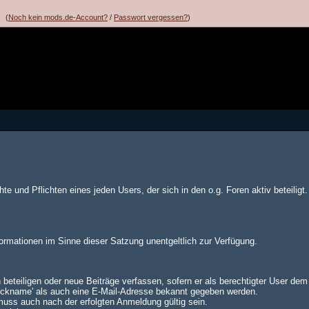
(
Noch kein mods.de-Account?
/
Passwort vergessen?
)
te und Pflichten eines jeden Users, der sich in den o.g. Foren aktiv beteiligt.
formationen im Sinne dieser Satzung unentgeltlich zur Verfügung.
 beteiligen oder neue Beiträge verfassen, sofern er als berechtigter User de
Nickname' als auch eine E-Mail-Adresse bekannt gegeben werden.
muss auch nach der erfolgten Anmeldung gültig sein.