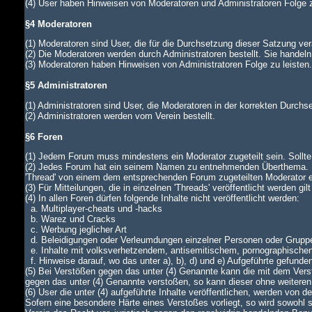
(4) User haben Hinweisen von Moderatoren und Administratoren Folge z
§4 Moderatoren
(1) Moderatoren sind User, die für die Durchsetzung dieser Satzung ver
(2) Die Moderatoren werden durch Administratoren bestellt. Sie handeln
(3) Moderatoren haben Hinweisen von Administratoren Folge zu leiste
§5 Administratoren
(1) Administratoren sind User, die Moderatoren in der korrekten Durch
(2) Administratoren werden vom Verein bestellt.
§6 Foren
(1) Jedem Forum muss mindestens ein Moderator zugeteilt sein. Sollte di
(2) Jedes Forum hat ein seinem Namen zu entnehmenden Überthema. In
'Thread' von einem dem entsprechenden Forum zugeteilten Moderator
(3) Für Mitteilungen, die in einzelnen 'Threads' veröffentlicht werden gi
(4) In allen Foren dürfen folgende Inhalte nicht veröffentlicht werden:
a. Multiplayer-cheats und -hacks
b. Warez und Cracks
c. Werbung jeglicher Art
d. Beleidigungen oder Verleumdungen einzelner Personen oder Grupp
e. Inhalte mit volksverhetzendem, antisemitischem, pornographische
f. Hinweise darauf, wo das unter a), b), d) und e) Aufgeführte gefunde
(5) Bei Verstößen gegen das unter (4) Genannte kann die mit dem Verst
gegen das unter (4) Genannte verstoßen, so kann dieser ohne weiteren
(6) User die unter (4) aufgeführte Inhalte veröffentlichen, werden von
Sofern eine besondere Härte eines Verstoßes vorliegt, so wird sowohl