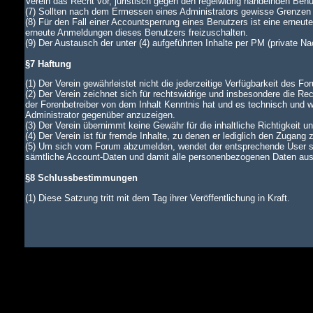
Verein das Recht vor, juristisch gegen den regelwidrig handelnden Ben
(7) Sollten nach dem Ermessen eines Administrators gewisse Grenzen d
(8) Für den Fall einer Accountsperrung eines Benutzers ist eine erneu
erneute Anmeldungen dieses Benutzers freizuschalten.
(9) Der Austausch der unter (4) aufgeführten Inhalte per PM (private N
§7 Haftung
(1) Der Verein gewährleistet nicht die jederzeitige Verfügbarkeit des Fo
(2) Der Verein zeichnet sich für rechtswidrige und insbesondere die Rec
der Forenbetreiber von dem Inhalt Kenntnis hat und es technisch und wi
Administrator gegenüber anzuzeigen.
(3) Der Verein übernimmt keine Gewähr für die inhaltliche Richtigkeit u
(4) Der Verein ist für fremde Inhalte, zu denen er lediglich den Zugang 
(5) Um sich vom Forum abzumelden, wendet der entsprechende User si
sämtliche Account-Daten und damit alle personenbezogenen Daten aus d
§8 Schlussbestimmungen
(1) Diese Satzung tritt mit dem Tag ihrer Veröffentlichung in Kraft.