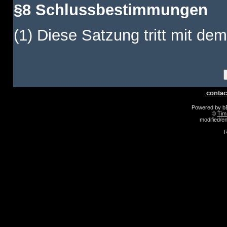
§8 Schlussbestimmungen
(1) Diese Satzung tritt mit dem
contac
Powered by 
©
Tim
modified/
R