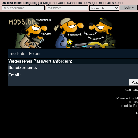
Du bist nicht eingeloggt!
Möglicherweise kannst du deswegen nicht alles sehen.
mods.de - Forum
Vergessenes Passwort anfordern:
Benutzername:
Email:
contac
Powered by 
©
Tim
modified/
R