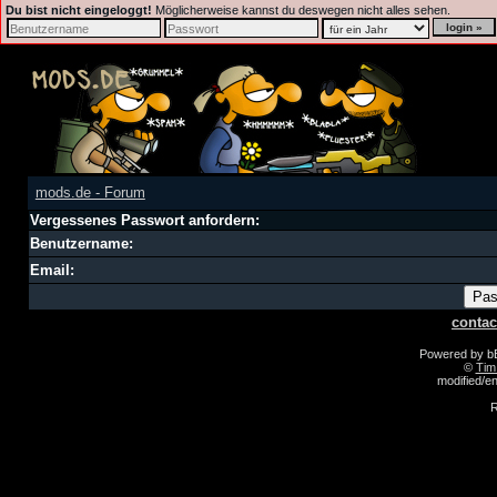
Du bist nicht eingeloggt!
Möglicherweise kannst du deswegen nicht alles sehen.
mods.de - Forum
Vergessenes Passwort anfordern:
Benutzername:
Email:
contac
Powered by 
©
Tim
modified/
R