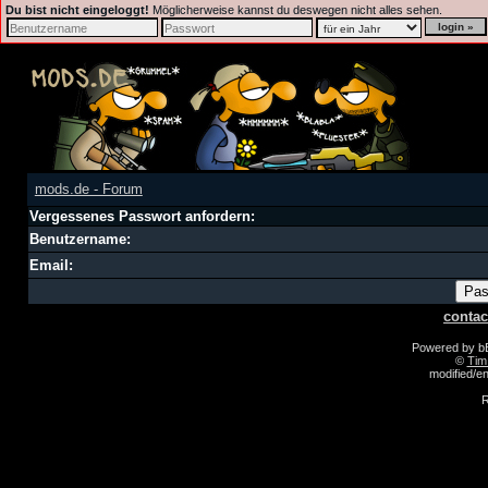
Du bist nicht eingeloggt!
Möglicherweise kannst du deswegen nicht alles sehen.
mods.de - Forum
Vergessenes Passwort anfordern:
Benutzername:
Email:
contac
Powered by 
©
Tim
modified/
R