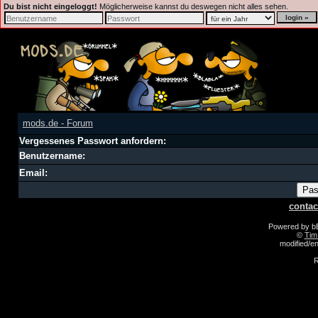
Du bist nicht eingeloggt!
Möglicherweise kannst du deswegen nicht alles sehen.
mods.de - Forum
Vergessenes Passwort anfordern:
Benutzername:
Email:
contac
Powered by 
©
Tim
modified/
R