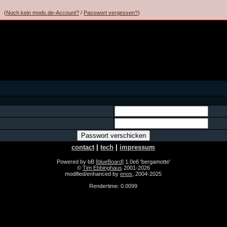
(
Noch kein mods.de-Account?
/
Passwort vergessen?
)
contact
|
tech
|
impressum
Powered by bB
[blueBoard]
1.0e6 'bergamotte'
©
Tim Ebbinghaus
2001-2026
modified/enhanced by
enos
, 2004-2025
Rendertime: 0.0099