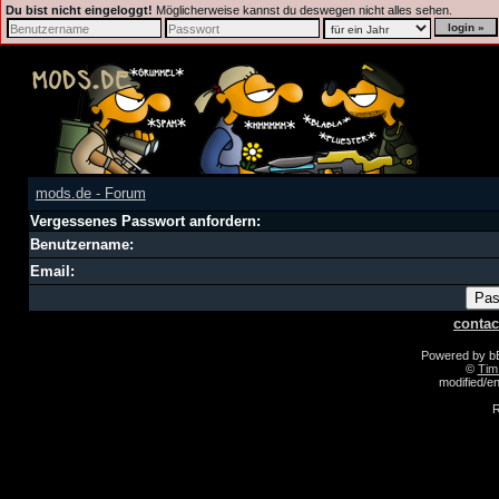
Du bist nicht eingeloggt!
Möglicherweise kannst du deswegen nicht alles sehen.
mods.de - Forum
Vergessenes Passwort anfordern:
Benutzername:
Email:
contac
Powered by 
©
Tim
modified/
R