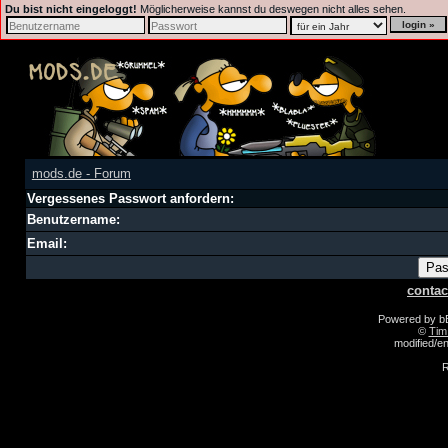
Du bist nicht eingeloggt!
Möglicherweise kannst du deswegen nicht alles sehen.
mods.de - Forum
Vergessenes Passwort anfordern:
Benutzername:
Email:
contac
Powered by 
©
Tim
modified/
R