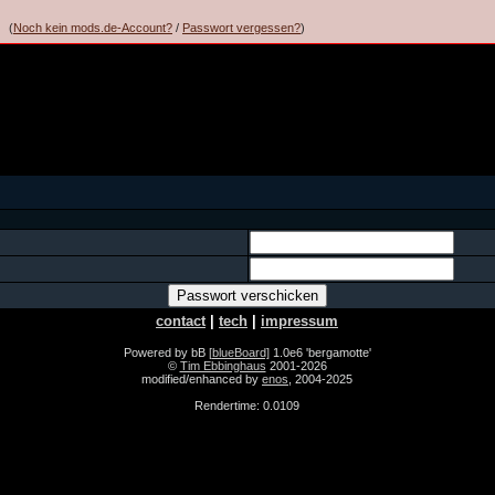
(
Noch kein mods.de-Account?
/
Passwort vergessen?
)
contact
|
tech
|
impressum
Powered by bB
[blueBoard]
1.0e6 'bergamotte'
©
Tim Ebbinghaus
2001-2026
modified/enhanced by
enos
, 2004-2025
Rendertime: 0.0109