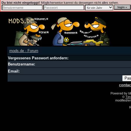
Du bist nicht eingeloggt!
Möglicherweise kannst du deswegen nicht alles sehen.
mods.de - Forum
Vergessenes Passwort anfordern:
Benutzername:
Email:
contac
Powered by 
©
Tim
modified/
R