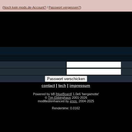
(
Noch kein mods.de-Account?
/
Passwort vergessen?
)
contact
|
tech
|
impressum
Powered by bB
[blueBoard]
1.0e6 'bergamotte'
©
Tim Ebbinghaus
2001-2026
modified/enhanced by
enos
, 2004-2025
Rendertime: 0.0162