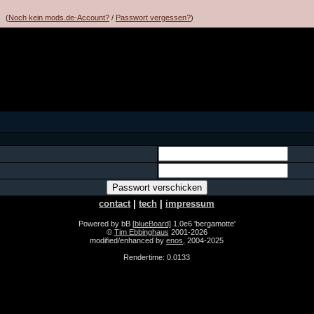
(
Noch kein mods.de-Account?
/
Passwort vergessen?
)
contact
|
tech
|
impressum
Powered by bB
[blueBoard]
1.0e6 'bergamotte'
©
Tim Ebbinghaus
2001-2026
modified/enhanced by
enos
, 2004-2025
Rendertime: 0.0133