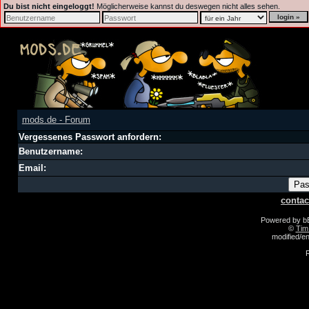
Du bist nicht eingeloggt!
Möglicherweise kannst du deswegen nicht alles sehen.
mods.de - Forum
Vergessenes Passwort anfordern:
Benutzername:
Email:
contac
Powered by 
©
Tim
modified/
R