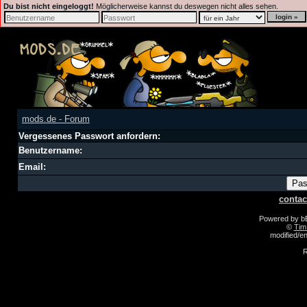
Du bist nicht eingeloggt!
Möglicherweise kannst du deswegen nicht alles sehen.
mods.de - Forum
Vergessenes Passwort anfordern:
Benutzername:
Email:
contac
Powered by 
©
Tim
modified/
R