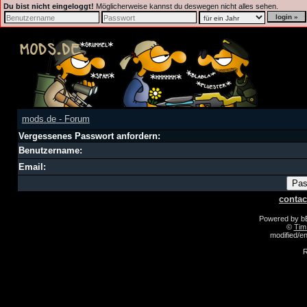
Du bist nicht eingeloggt!
Möglicherweise kannst du deswegen nicht alles sehen.
mods.de - Forum
Vergessenes Passwort anfordern:
Benutzername:
Email:
contac
Powered by 
©
Tim
modified/
R