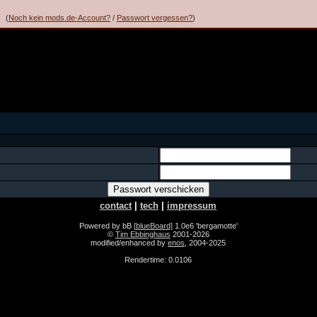
(
Noch kein mods.de-Account?
/
Passwort vergessen?
)
contact
|
tech
|
impressum
Powered by bB
[blueBoard]
1.0e6 'bergamotte'
©
Tim Ebbinghaus
2001-2026
modified/enhanced by
enos
, 2004-2025
Rendertime: 0.0106