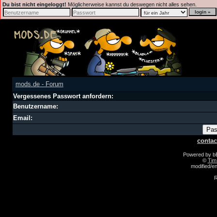
Du bist nicht eingeloggt!
Möglicherweise kannst du deswegen nicht alles sehen.
mods.de - Forum
Vergessenes Passwort anfordern:
Benutzername:
Email:
contac
Powered by 
©
Tim
modified/
R