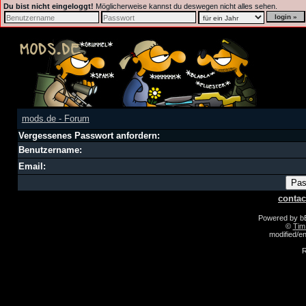
Du bist nicht eingeloggt!
Möglicherweise kannst du deswegen nicht alles sehen.
mods.de - Forum
Vergessenes Passwort anfordern:
Benutzername:
Email:
contac
Powered by 
©
Tim
modified/
R