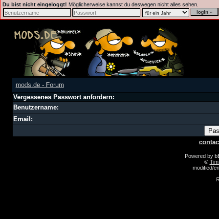
Du bist nicht eingeloggt!
Möglicherweise kannst du deswegen nicht alles sehen.
mods.de - Forum
Vergessenes Passwort anfordern:
Benutzername:
Email:
contac
Powered by 
©
Tim
modified/
R