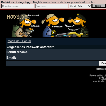
Du bist nicht eingeloggt!
Möglicherweise kannst du deswegen nicht alles sehen.
mods.de - Forum
Vergessenes Passwort anfordern:
Benutzername:
Email:
contac
Powered by 
©
Tim
modified/
R