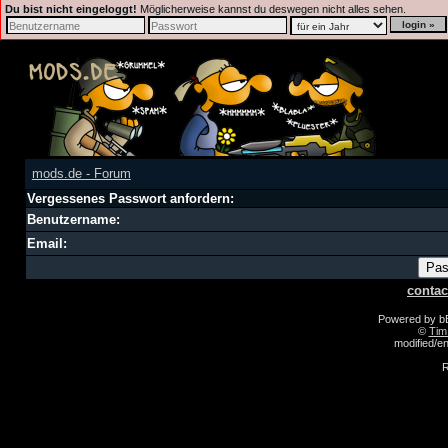
Du bist nicht eingeloggt!
Möglicherweise kannst du deswegen nicht alles sehen.
mods.de - Forum
Vergessenes Passwort anfordern:
Benutzername:
Email:
contac
Powered by 
©
Tim
modified/
R