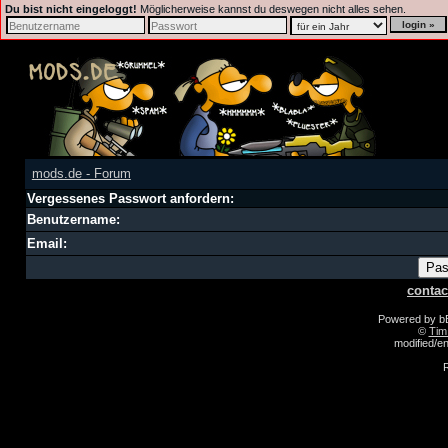
Du bist nicht eingeloggt!
Möglicherweise kannst du deswegen nicht alles sehen.
mods.de - Forum
Vergessenes Passwort anfordern:
Benutzername:
Email:
contac
Powered by 
©
Tim
modified/
R