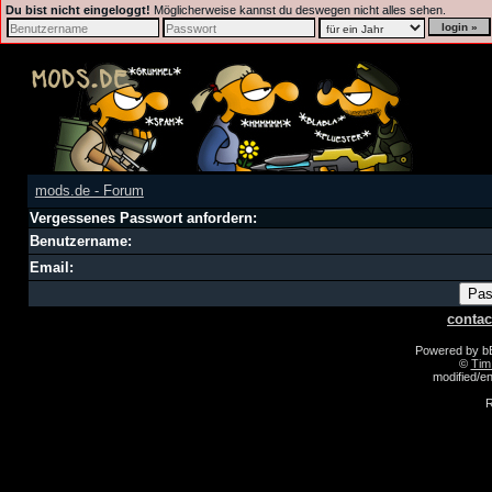
Du bist nicht eingeloggt!
Möglicherweise kannst du deswegen nicht alles sehen.
mods.de - Forum
Vergessenes Passwort anfordern:
Benutzername:
Email:
contac
Powered by 
©
Tim
modified/
R