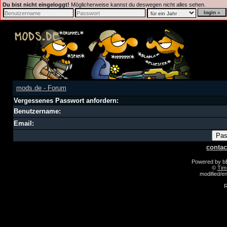
Du bist nicht eingeloggt!
Möglicherweise kannst du deswegen nicht alles sehen.
mods.de - Forum
Vergessenes Passwort anfordern:
Benutzername:
Email:
contac
Powered by 
©
Tim
modified/
R