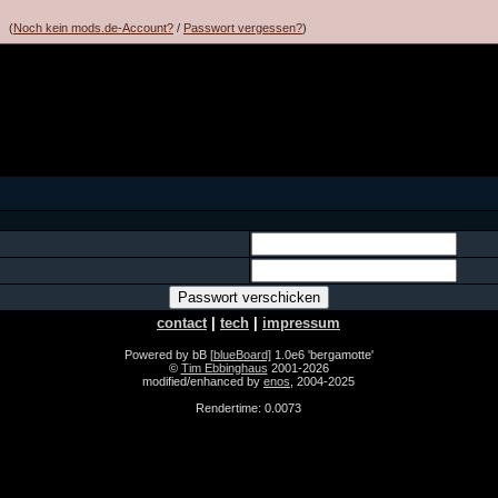
(
Noch kein mods.de-Account?
/
Passwort vergessen?
)
contact
|
tech
|
impressum
Powered by bB
[blueBoard]
1.0e6 'bergamotte'
©
Tim Ebbinghaus
2001-2026
modified/enhanced by
enos
, 2004-2025
Rendertime: 0.0073