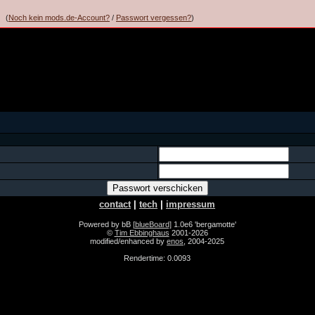
(
Noch kein mods.de-Account?
/
Passwort vergessen?
)
contact
|
tech
|
impressum
Powered by bB
[blueBoard]
1.0e6 'bergamotte'
©
Tim Ebbinghaus
2001-2026
modified/enhanced by
enos
, 2004-2025
Rendertime: 0.0093