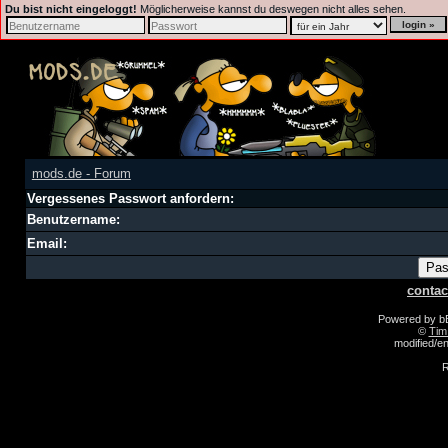
Du bist nicht eingeloggt!
Möglicherweise kannst du deswegen nicht alles sehen.
mods.de - Forum
Vergessenes Passwort anfordern:
Benutzername:
Email:
contac
Powered by 
©
Tim
modified/
R