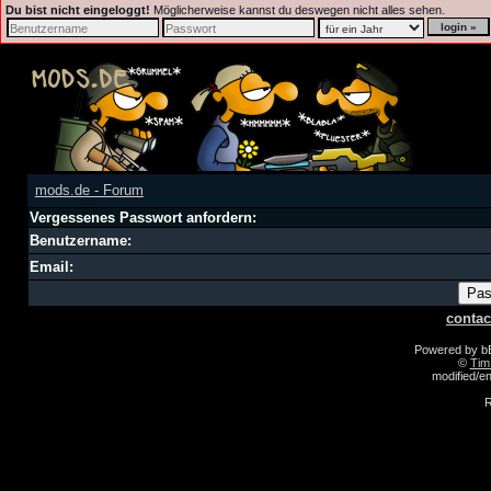
Du bist nicht eingeloggt!
Möglicherweise kannst du deswegen nicht alles sehen.
mods.de - Forum
Vergessenes Passwort anfordern:
Benutzername:
Email:
contac
Powered by 
©
Tim
modified/
R