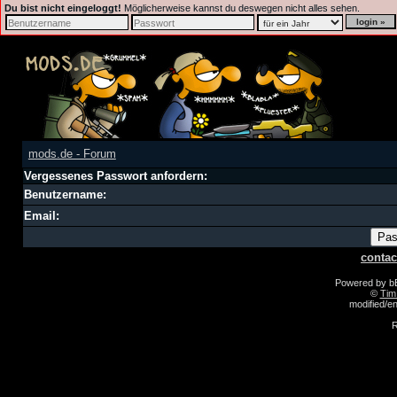
Du bist nicht eingeloggt!
Möglicherweise kannst du deswegen nicht alles sehen.
mods.de - Forum
Vergessenes Passwort anfordern:
Benutzername:
Email:
contac
Powered by 
©
Tim
modified/
R