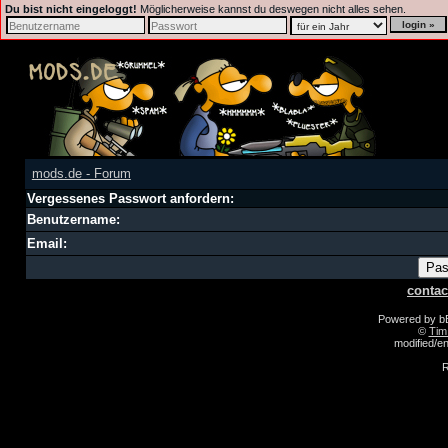
Du bist nicht eingeloggt!
Möglicherweise kannst du deswegen nicht alles sehen.
mods.de - Forum
Vergessenes Passwort anfordern:
Benutzername:
Email:
contac
Powered by 
©
Tim
modified/
R