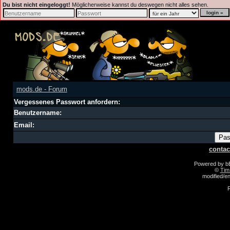
Du bist nicht eingeloggt!
Möglicherweise kannst du deswegen nicht alles sehen.
mods.de - Forum
Vergessenes Passwort anfordern:
Benutzername:
Email:
contac
Powered by 
©
Tim
modified/
R