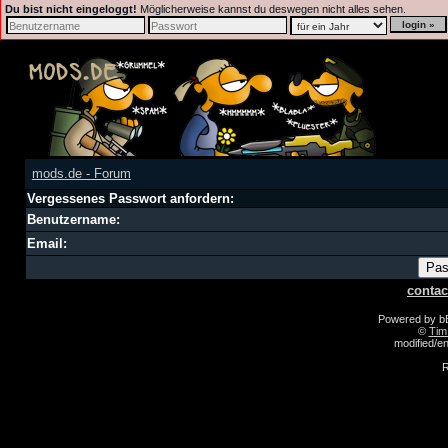
Du bist nicht eingeloggt!
Möglicherweise kannst du deswegen nicht alles sehen.
mods.de - Forum
Vergessenes Passwort anfordern:
Benutzername:
Email:
contac
Powered by 
©
Tim
modified/
R