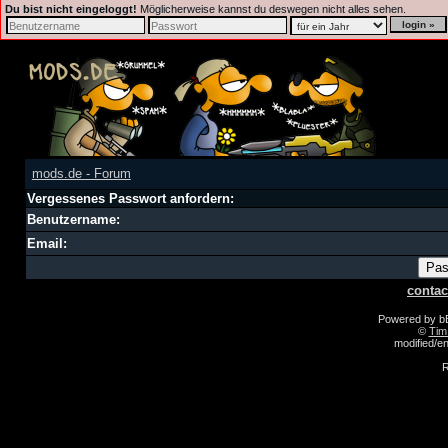
Du bist nicht eingeloggt!
Möglicherweise kannst du deswegen nicht alles sehen.
mods.de - Forum
Vergessenes Passwort anfordern:
Benutzername:
Email:
contac
Powered by 
©
Tim
modified/
R