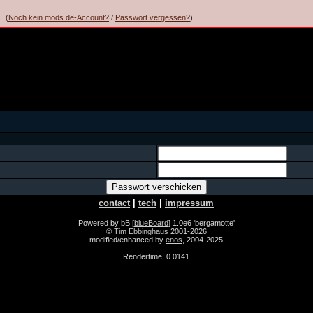
(
Noch kein mods.de-Account?
/
Passwort vergessen?
)
contact
|
tech
|
impressum
Powered by bB
[blueBoard]
1.0e6 'bergamotte'
©
Tim Ebbinghaus
2001-2026
modified/enhanced by
enos
, 2004-2025
Rendertime: 0.0141