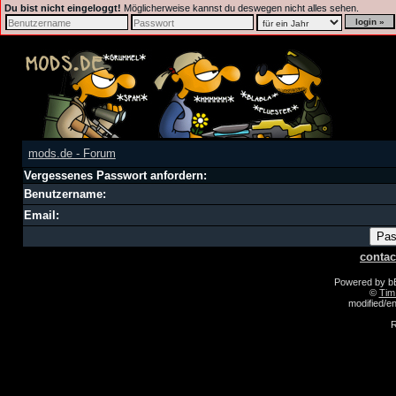
Du bist nicht eingeloggt!
Möglicherweise kannst du deswegen nicht alles sehen.
mods.de - Forum
Vergessenes Passwort anfordern:
Benutzername:
Email:
contac
Powered by 
©
Tim
modified/
R