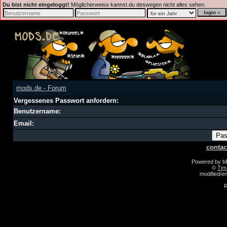
Du bist nicht eingeloggt!
Möglicherweise kannst du deswegen nicht alles sehen.
mods.de - Forum
Vergessenes Passwort anfordern:
Benutzername:
Email:
contac
Powered by 
©
Tim
modified/
R