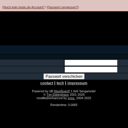
(
Noch kein mods.de-Account?
/
Passwort vergessen?
)
contact
|
tech
|
impressum
Powered by bB
[blueBoard]
1.0e6 'bergamotte'
©
Tim Ebbinghaus
2001-2026
modified/enhanced by
enos
, 2004-2025
Rendertime: 0.0065