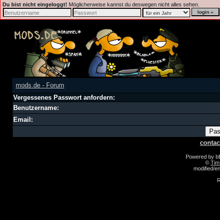
Du bist nicht eingeloggt!
Möglicherweise kannst du deswegen nicht alles sehen.
mods.de - Forum
Vergessenes Passwort anfordern:
Benutzername:
Email:
contac
Powered by 
©
Tim
modified/
R