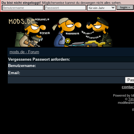
Du bist nicht eingeloggt!
Möglicherweise kannst du deswegen nicht alles sehen.
mods.de - Forum
Vergessenes Passwort anfordern:
Benutzername:
Email:
contac
Powered by 
©
Tim
modified/
R