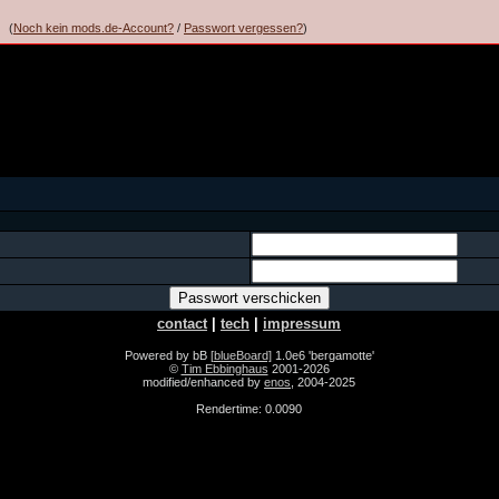
(
Noch kein mods.de-Account?
/
Passwort vergessen?
)
contact
|
tech
|
impressum
Powered by bB
[blueBoard]
1.0e6 'bergamotte'
©
Tim Ebbinghaus
2001-2026
modified/enhanced by
enos
, 2004-2025
Rendertime: 0.0090