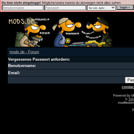
Du bist nicht eingeloggt!
Möglicherweise kannst du deswegen nicht alles sehen.
mods.de - Forum
Vergessenes Passwort anfordern:
Benutzername:
Email:
contac
Powered by 
©
Tim
modified/
R