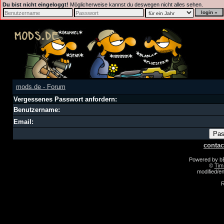
Du bist nicht eingeloggt!
Möglicherweise kannst du deswegen nicht alles sehen.
mods.de - Forum
Vergessenes Passwort anfordern:
Benutzername:
Email:
contac
Powered by 
©
Tim
modified/
R