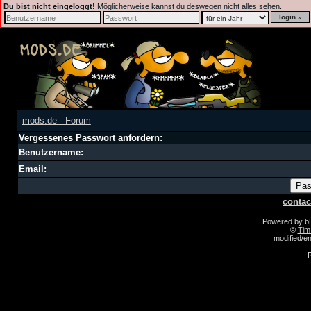
Du bist nicht eingeloggt!
Möglicherweise kannst du deswegen nicht alles sehen.
mods.de - Forum
Vergessenes Passwort anfordern:
Benutzername:
Email:
contac
Powered by 
©
Tim
modified/
R