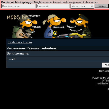
Du bist nicht eingeloggt!
Möglicherweise kannst du deswegen nicht alles sehen.
mods.de - Forum
Vergessenes Passwort anfordern:
Benutzername:
Email:
contac
Powered by 
©
Tim
modified/
R