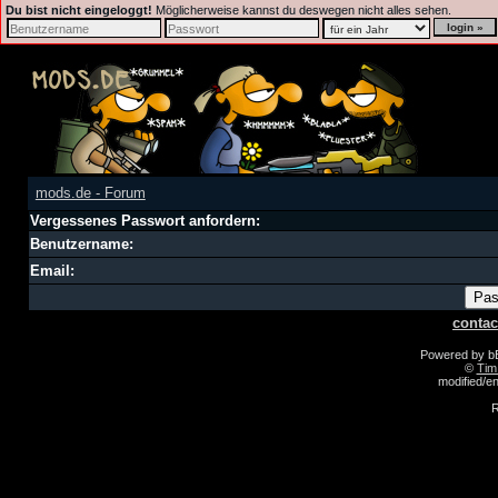
Du bist nicht eingeloggt!
Möglicherweise kannst du deswegen nicht alles sehen.
mods.de - Forum
Vergessenes Passwort anfordern:
Benutzername:
Email:
contac
Powered by 
©
Tim
modified/
R