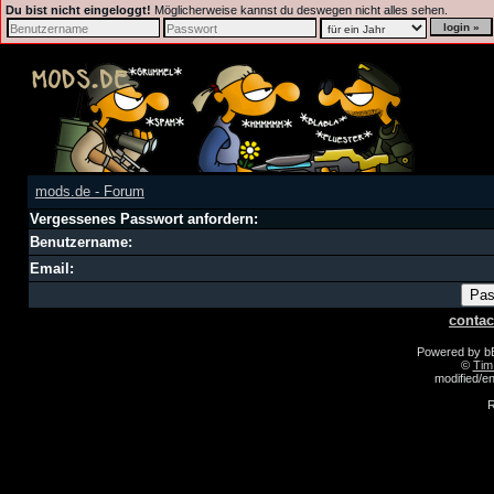
Du bist nicht eingeloggt!
Möglicherweise kannst du deswegen nicht alles sehen.
mods.de - Forum
Vergessenes Passwort anfordern:
Benutzername:
Email:
contac
Powered by 
©
Tim
modified/
R