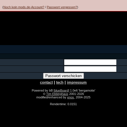
(
Noch kein mods.de-Account?
/
Passwort vergessen?
)
contact
|
tech
|
impressum
Powered by bB
[blueBoard]
1.0e6 'bergamotte'
©
Tim Ebbinghaus
2001-2026
modified/enhanced by
enos
, 2004-2025
Rendertime: 0.0151