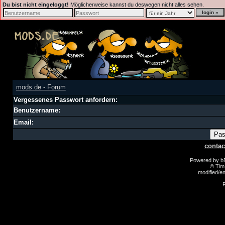
Du bist nicht eingeloggt!
Möglicherweise kannst du deswegen nicht alles sehen.
mods.de - Forum
Vergessenes Passwort anfordern:
Benutzername:
Email:
contac
Powered by 
©
Tim
modified/
R